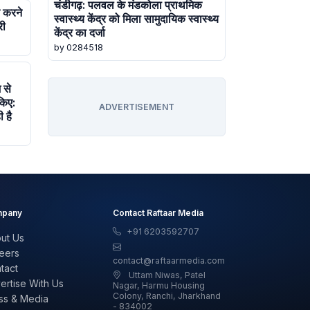
चंडीगढ़: पलवल के मंडकोला प्राथमिक
त करने
स्वास्थ्य केंद्र को मिला सामुदायिक स्वास्थ्य
री
केंद्र का दर्जा
by 0284518
 से
किए:
ADVERTISEMENT
 है
pany
Contact Raftaar Media
+91 6203592707
ut Us
eers
contact@raftaarmedia.com
tact
Uttam Niwas, Patel
ertise With Us
Nagar, Harmu Housing
Colony, Ranchi, Jharkhand
ss & Media
- 834002