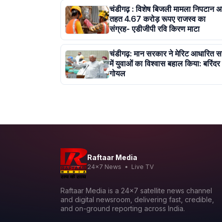
चंडीगढ़ : विशेष बिजली मामला निपटान अ
तहत 4.67 करोड़ रूपए राजस्व का
संग्रह- एडीजीपी रवि किरण माटा
चंडीगढ़: मान सरकार ने मेरिट आधारित सर
में युवाओं का विश्वास बहाल किया: बरिंदर
गोयल
Raftaar Media
24x7 News • Live TV
Raftaar Media is a 24x7 satellite news channel
and digital newsroom, delivering fast, credible,
and on-ground reporting across India.