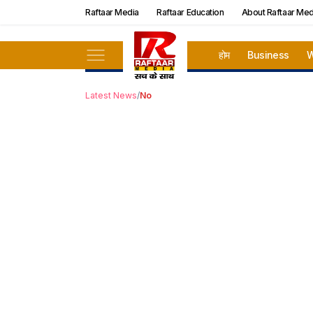
Raftaar Media
Raftaar Education
About Raftaar Med
होम
Business
W
Latest News
/
No