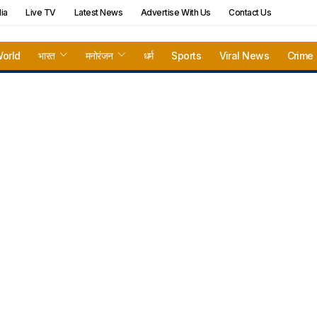
ia
Live TV
Latest News
Advertise With Us
Contact Us
orld
भारत
मनोरंजन
धर्म
Sports
Viral News
Crime