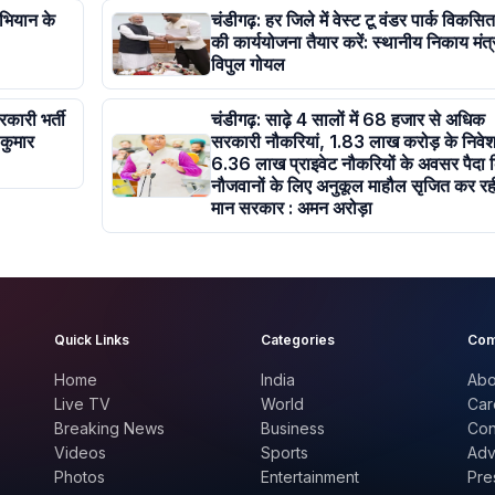
भियान के
चंडीगढ़: हर जिले में वेस्ट टू वंडर पार्क विकसि
की कार्ययोजना तैयार करें: स्थानीय निकाय मंत्
विपुल गोयल
कारी भर्ती
चंडीगढ़: साढ़े 4 सालों में 68 हजार से अधिक
 कुमार
सरकारी नौकरियां, 1.83 लाख करोड़ के निवेश
6.36 लाख प्राइवेट नौकरियों के अवसर पैदा 
नौजवानों के लिए अनुकूल माहौल सृजित कर रही
मान सरकार : अमन अरोड़ा
Quick Links
Categories
Com
Home
India
Abo
Live TV
World
Car
Breaking News
Business
Con
Videos
Sports
Adv
Photos
Entertainment
Pre