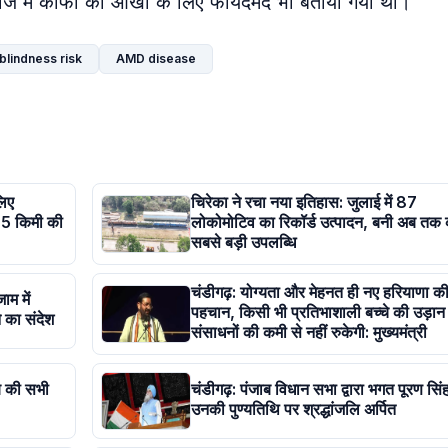
ज में कॉफी को आंखों के लिए फायदेमंद भी बताया गया था।
blindness risk
AMD disease
लिए
चिरेका ने रचा नया इतिहास: जुलाई में 87
05 किमी की
लोकोमोटिव का रिकॉर्ड उत्पादन, बनी अब तक 
सबसे बड़ी उपलब्धि
चंडीगढ़: योग्यता और मेहनत ही नए हरियाणा क
ाम में
पहचान, किसी भी प्रतिभाशाली बच्चे की उड़ान
 का संदेश
संसाधनों की कमी से नहीं रुकेगी: मुख्यमंत्री
ब की सभी
चंडीगढ़: पंजाब विधान सभा द्वारा भगत पूरण सिं
उनकी पुण्यतिथि पर श्रद्धांजलि अर्पित