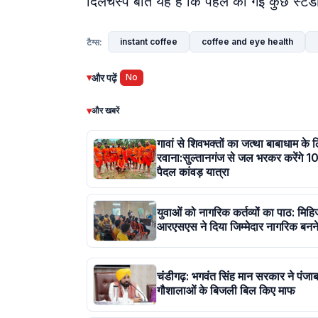
दिलचस्प बात यह है कि पहले की गई कुछ स्टडी
instant coffee
coffee and eye health
टैग्स:
▾
और पढ़ें
No
▾
और खबरें
गावां से शिवभक्तों का जत्था बाबाधाम के 
रवाना:सुल्तानगंज से जल भरकर करेंगे 1
पैदल कांवड़ यात्रा
युवाओं को नागरिक कर्तव्यों का पाठ: मिहिज
आरएसएस ने दिया जिम्मेदार नागरिक बनने
चंडीगढ़: भगवंत सिंह मान सरकार ने पंजा
गौशालाओं के बिजली बिल किए माफ