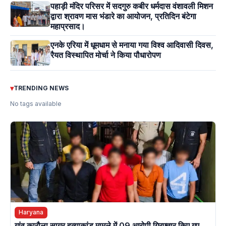
पहाड़ी मंदिर परिसर में सदगुरु कबीर धर्मदास वंशावली मिशन
द्वारा श्रावण मास भंडारे का आयोजन, प्रतिदिन बंटेगा
महाप्रसाद।
एनके एरिया में धूमधाम से मनाया गया विश्व आदिवासी दिवस,
रैयत विस्थापित मोर्चा ने किया पौधारोपण
▾
TRENDING NEWS
No tags available
Haryana
गांव कारौला सागर हत्याकांड मामले में 09 आरोपी गिरफ्तार किए गए