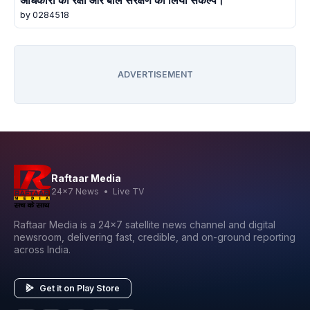
अधिकारों की रक्षा और बाल संरक्षण का लिया संकल्प।
by 0284518
ADVERTISEMENT
Raftaar Media
24x7 News • Live TV
Raftaar Media is a 24x7 satellite news channel and digital
newsroom, delivering fast, credible, and on-ground reporting
across India.
Get it on Play Store