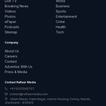
Live TV
World
Breaking News
Business
Videos
Sports
Photos
Entertainment
ePaper
Crime
Podcasts
Health
Sitemap
Tech
Company
About Us
Careers
Contact
Advertise With Us
Press & Media
Contact Raftaar Media
+91 6203592707
contact@raftaarmedia.com
Uttam Niwas, Patel Nagar, Harmu Housing Colony, Ranchi,
Jharkhand - 834002