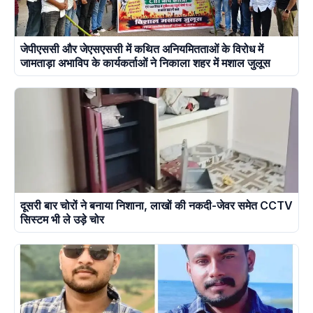
जेपीएससी और जेएसएससी में कथित अनियमितताओं के विरोध में
जामताड़ा अभाविप के कार्यकर्ताओं ने निकाला शहर में मशाल जुलूस
दूसरी बार चोरों ने बनाया निशाना, लाखों की नकदी-जेवर समेत CCTV
सिस्टम भी ले उड़े चोर