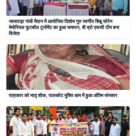
जामताड़ा गांधी मैदान में आयोजित दिशोम गुरु स्वर्गीय शिबू सोरेन
मेमोरियल फुटबॉल टूर्नामेंट का हुआ समापन, बी ब्रो एफसी टीम बना
विजेता
पत्रकार को मातृ शोक, पालकोट मुक्ति धाम में हुआ अंतिम संस्कार