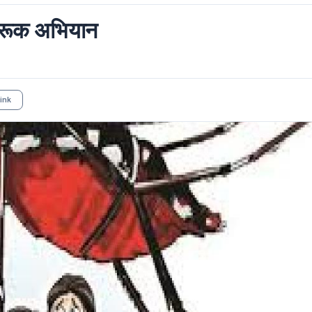
ागरूक अभियान
ink