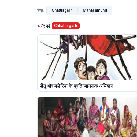
Chattisgarh
Mahasamund
टैग्स:
▾
और पढ़ें
Chhattisgarh
डेंगू और मलेरिया के प्रति जागरूक अभियान