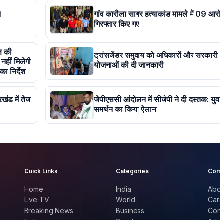
आ
गांव कारौला सागर हत्याकांड मामले में 09 आर
गिरफ्तार किए गए
ष की
ट्रांसजेंडर समुदाय को अधिकारों और सरकारी
नहीं मिलेगी
योजनाओं की दी जानकारी
ा निर्देश
खंड में तेज
जेपीएससी आंदोलन में सीजेपी ने दी दस्तक: युव
समर्थन का किया ऐलान
Quick Links
Categories
Com
Home
India
Abo
Live TV
World
Car
Breaking News
Business
Con