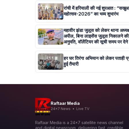
रांची में हरियाली की नई शुरआत : “सखु
महोत्सव-2026” का भव्य शुभारंभ
महावीर झंडा जुलूस को लेकर थाना अध्यक्
अपील, बिना लाइसेंस जुलूस निकालने की 
अनुमति, वॉलेंटियर की सूची समय पर देने क
हर घर तिरंगा अभियान को लेकर पताही प्र
हुई तैयारी
Raftaar Media
24x7 News • Live TV
Raftaar Media is a 24x7 satellite news channel
and digital newsroom, delivering fast, credible,