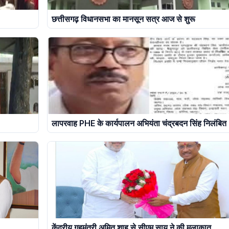
छत्तीसगढ़ विधानसभा का मानसून सत्र आज से शुरू
लापरवाह PHE के कार्यपालन अभियंता चंद्रबदन सिंह निलंबित
केंद्रीय गृहमंत्री अमित शाह से सीएम साय ने की मुलाकात