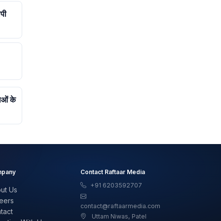
ोपी
ाओं के
pany
Contact Raftaar Media
+91 6203592707
ut Us
eers
contact@raftaarmedia.com
tact
Uttam Niwas, Patel