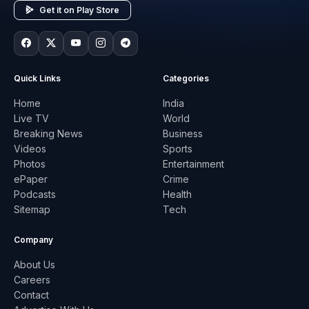
Get it on Play Store
Quick Links
Categories
Home
India
Live TV
World
Breaking News
Business
Videos
Sports
Photos
Entertainment
ePaper
Crime
Podcasts
Health
Sitemap
Tech
Company
About Us
Careers
Contact