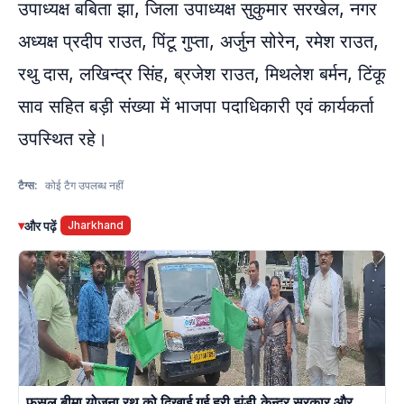
उपाध्यक्ष बबिता झा, जिला उपाध्यक्ष सुकुमार सरखेल, नगर
अध्यक्ष प्रदीप राउत, पिंटू गुप्ता, अर्जुन सोरेन, रमेश राउत,
रथु दास, लखिन्द्र सिंह, ब्रजेश राउत, मिथलेश बर्मन, टिंकू
साव सहित बड़ी संख्या में भाजपा पदाधिकारी एवं कार्यकर्ता
उपस्थित रहे।
टैग्स:
कोई टैग उपलब्ध नहीं
▾
और पढ़ें
Jharkhand
फसल बीमा योजना रथ को दिखाई गई हरी झंडी,केन्द्र सरकार और