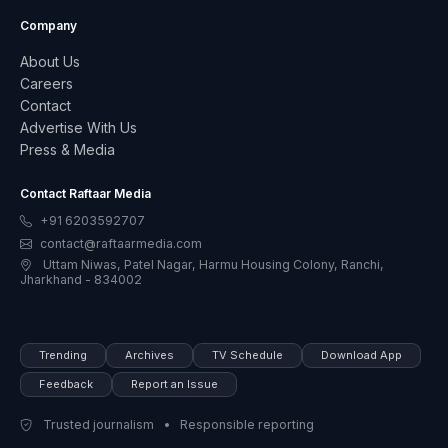
Company
About Us
Careers
Contact
Advertise With Us
Press & Media
Contact Raftaar Media
+91 6203592707
contact@raftaarmedia.com
Uttam Niwas, Patel Nagar, Harmu Housing Colony, Ranchi,
Jharkhand - 834002
Trending
Archives
TV Schedule
Download App
Feedback
Report an Issue
Trusted journalism • Responsible reporting