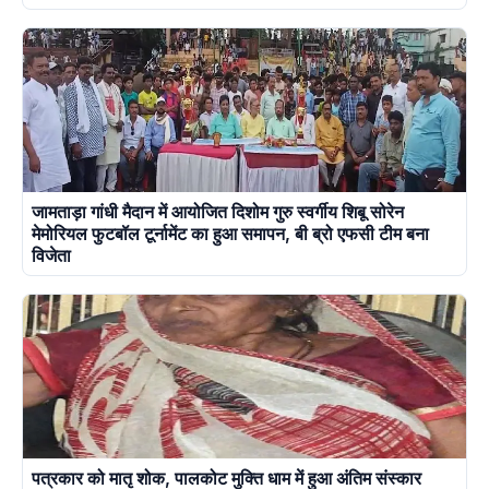
जामताड़ा गांधी मैदान में आयोजित दिशोम गुरु स्वर्गीय शिबू सोरेन
मेमोरियल फुटबॉल टूर्नामेंट का हुआ समापन, बी ब्रो एफसी टीम बना
विजेता
पत्रकार को मातृ शोक, पालकोट मुक्ति धाम में हुआ अंतिम संस्कार