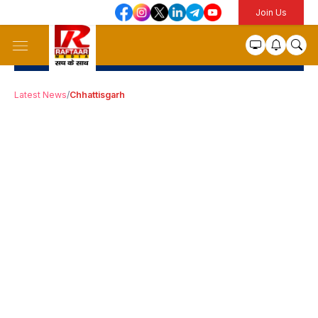
Join Us
Latest News
/
Chhattisgarh