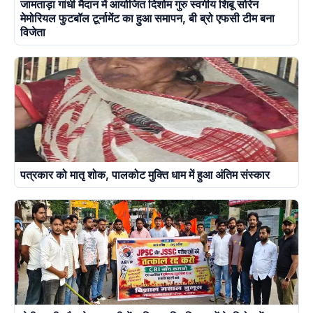
जामताड़ा गांधी मैदान में आयोजित दिशोम गुरु स्वर्गीय शिबू सोरेन
मेमोरियल फुटबॉल टूर्नामेंट का हुआ समापन, बी ब्रो एफसी टीम बना
विजेता
पत्रकार को मातृ शोक, पालकोट मुक्ति धाम में हुआ अंतिम संस्कार