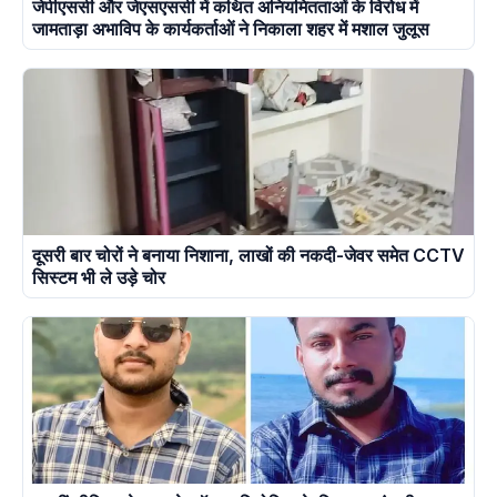
जेपीएससी और जेएसएससी में कथित अनियमितताओं के विरोध में
जामताड़ा अभाविप के कार्यकर्ताओं ने निकाला शहर में मशाल जुलूस
दूसरी बार चोरों ने बनाया निशाना, लाखों की नकदी-जेवर समेत CCTV
सिस्टम भी ले उड़े चोर