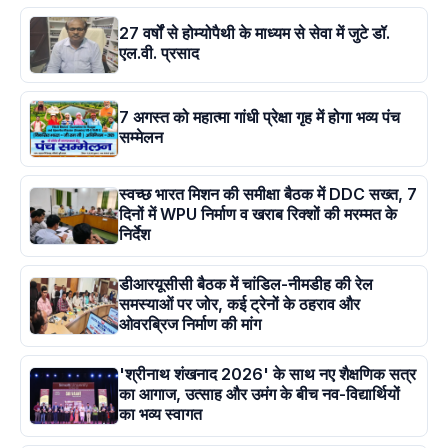
27 वर्षों से होम्योपैथी के माध्यम से सेवा में जुटे डॉ.
एल.वी. प्रसाद
7 अगस्त को महात्मा गांधी प्रेक्षा गृह में होगा भव्य पंच
सम्मेलन
स्वच्छ भारत मिशन की समीक्षा बैठक में DDC सख्त, 7
दिनों में WPU निर्माण व खराब रिक्शों की मरम्मत के
निर्देश
डीआरयूसीसी बैठक में चांडिल-नीमडीह की रेल
समस्याओं पर जोर, कई ट्रेनों के ठहराव और
ओवरब्रिज निर्माण की मांग
'श्रीनाथ शंखनाद 2026' के साथ नए शैक्षणिक सत्र
का आगाज, उत्साह और उमंग के बीच नव-विद्यार्थियों
का भव्य स्वागत