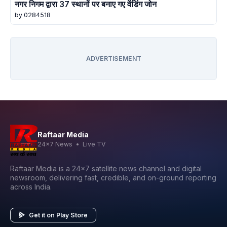
नगर निगम द्वारा 37 स्थानों पर बनाए गए वेंडिंग जोन
by 0284518
ADVERTISEMENT
Raftaar Media
24x7 News • Live TV
Raftaar Media is a 24x7 satellite news channel and digital
newsroom, delivering fast, credible, and on-ground reporting
across India.
Get it on Play Store