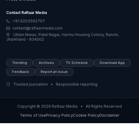
Contact Raftaar Media
+91 6203592707
contact@raftaarmedia.com
Uttam Niwas, Patel Nagar, Harmu Housing Colony, Ranchi,
Jharkhand - 834002
Trending
Archives
TV Schedule
Download App
Feedback
Report an Issue
Trusted journalism • Responsible reporting
Copyright © 2026 Raftaar Media • All Rights Reserved
Terms of Use
Privacy Policy
Cookie Policy
Disclaimer