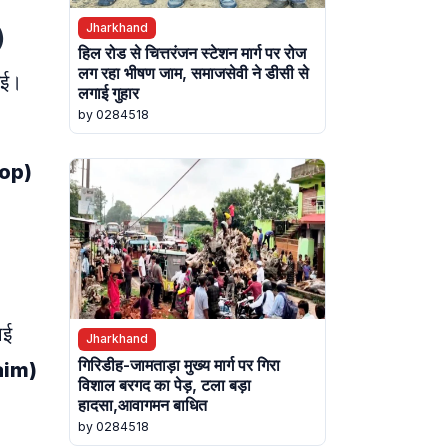
Jharkhand
)
हिल रोड से चित्तरंजन स्टेशन मार्ग पर रोज
लग रहा भीषण जाम, समाजसेवी ने डीसी से
गई।
लगाई गुहार
by 0284518
hop)
ाई
Jharkhand
गिरिडीह-जामताड़ा मुख्य मार्ग पर गिरा
laim)
विशाल बरगद का पेड़, टला बड़ा
हादसा,आवागमन बाधित
by 0284518