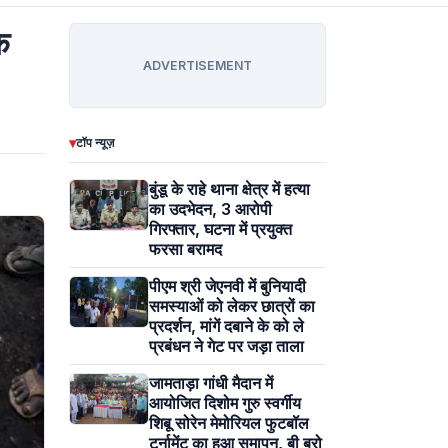
े
ADVERTISEMENT
▾
टॉप न्यूज़
बुंडू के राहे थाना क्षेत्र में हत्या
का उदभेदन, 3 आरोपी
गिरफ्तार, घटना में प्रयुक्त
फरसा बरामद
पीएम श्री जेएनवी में बुनियादी
समस्याओं को लेकर छात्रों का
प्रदर्शन, मांगें दबाने के को ले
प्रबंधन ने गेट पर जड़ा ताला
जामताड़ा गांधी मैदान में
आयोजित दिशोम गुरु स्वर्गीय
शिबू सोरेन मेमोरियल फुटबॉल
टूर्नामेंट का हुआ समापन, बी ब्रो