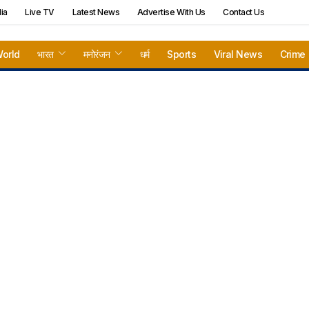
ia
Live TV
Latest News
Advertise With Us
Contact Us
orld
भारत
मनोरंजन
धर्म
Sports
Viral News
Crime