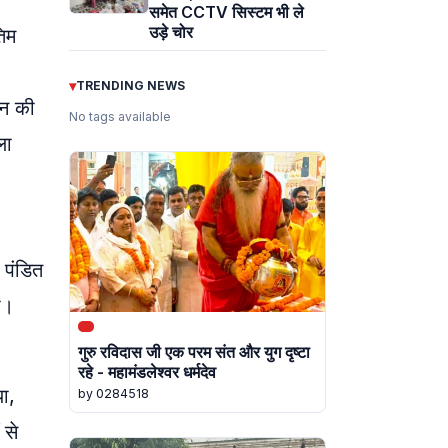
समेत CCTV सिस्टम भी ले
उड़े चोर
तिम
▾
TRENDING NEWS
ान की
No tags available
ला
 पंडित
ा।
गुरु रविदास जी एक परम संत और युग दृष्टा
रहे - महामंडलेश्वर धर्मदेव
ा,
by 0284518
 से