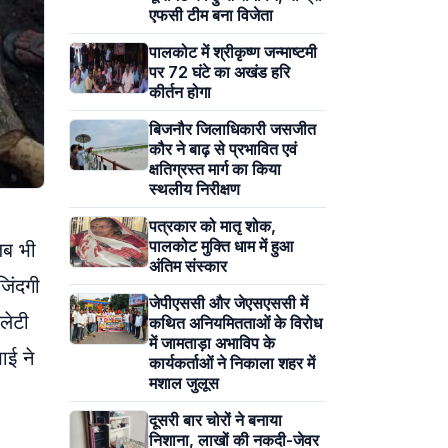
एफसी टीम बना विजेता
पालकोट में श्रीकृष्ण जन्माष्टमी
पर 72 घंटे का अखंड हरि
कीर्तन होगा
बिजनौर जिलाधिकारी जसजीत
कौर ने बाढ़ से प्रभावित एवं
क्षतिग्रस्त मार्ग का किया
स्थलीय निरीक्षण
पत्रकार को मातृ शोक,
पालकोट मुक्ति धाम में हुआ
जब भी
अंतिम संस्कार
जिंदगी
जेपीएससी और जेएसएससी में
लेटी
कथित अनियमितताओं के विरोध
में जामताड़ा अभाविप के
ाई ने
कार्यकर्ताओं ने निकाला शहर में
मशाल जुलूस
दूसरी बार चोरों ने बनाया
निशाना, लाखों की नकदी-जेवर