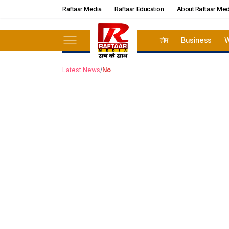
Raftaar Media
Raftaar Education
About Raftaar Med
होम
Business
W
Latest News
/
No