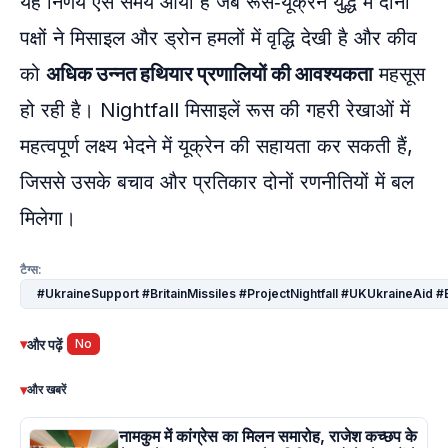
यह निर्णय ऐसे समय आया है जब रूस‑यूक्रेन युद्ध में दोनों
पक्षों ने मिसाइल और ड्रोन हमलों में वृद्धि देखी है और कीव
को
अधिक उन्नत हथियार प्रणालियों की आवश्यकता
महसूस
हो रही है। Nightfall मिसाइलें रूस की गहरी रेखाओं में
महत्वपूर्ण लक्ष्य भेदने में यूक्रेन की सहायता कर सकती हैं,
जिससे उसके बचाव और प्रतिकार दोनों रणनीतियों में बल
मिलेगा।
टैग्स:
#UkraineSupport #BritainMissiles #ProjectNightfall #UKUkraineAid 
▾
और पढ़ें
No
▾
और खबरें
नामकुम में कांग्रेस का मिलन समारोह, राजेश कच्छप के