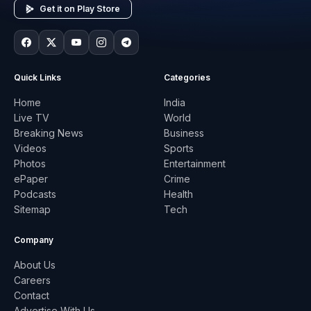
Get it on Play Store
Quick Links
Categories
Home
India
Live TV
World
Breaking News
Business
Videos
Sports
Photos
Entertainment
ePaper
Crime
Podcasts
Health
Sitemap
Tech
Company
About Us
Careers
Contact
Advertise With Us