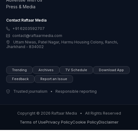
Press & Media
Contact Raftaar Media
+91 6203592707
contact@raftaarmedia.com
Uttam Niwas, Patel Nagar, Harmu Housing Colony, Ranchi,
Jharkhand - 834002
Trending
Archives
TV Schedule
Download App
Feedback
Report an Issue
Trusted journalism • Responsible reporting
Copyright © 2026 Raftaar Media • All Rights Reserved
Terms of Use
Privacy Policy
Cookie Policy
Disclaimer