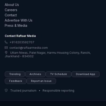
About Us
Careers
Contact
Advertise With Us
Press & Media
Contact Raftaar Media
+91 6203592707
contact@raftaarmedia.com
Uttam Niwas, Patel Nagar, Harmu Housing Colony, Ranchi,
Jharkhand - 834002
Trending
Archives
TV Schedule
Download App
Feedback
Report an Issue
Trusted journalism • Responsible reporting