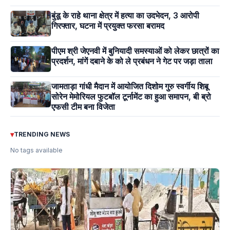
बुंडू के राहे थाना क्षेत्र में हत्या का उदभेदन, 3 आरोपी
गिरफ्तार, घटना में प्रयुक्त फरसा बरामद
पीएम श्री जेएनवी में बुनियादी समस्याओं को लेकर छात्रों का
प्रदर्शन, मांगें दबाने के को ले प्रबंधन ने गेट पर जड़ा ताला
जामताड़ा गांधी मैदान में आयोजित दिशोम गुरु स्वर्गीय शिबू
सोरेन मेमोरियल फुटबॉल टूर्नामेंट का हुआ समापन, बी ब्रो
एफसी टीम बना विजेता
▾
TRENDING NEWS
No tags available