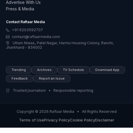
Advertise With Us
Press & Media
Contact Raftaar Media
+91 6203592707
contact@raftaarmedia.com
Uttam Niwas, Patel Nagar, Harmu Housing Colony, Ranchi,
Jharkhand - 834002
Trending
Archives
TV Schedule
Download App
Feedback
Report an Issue
Trusted journalism • Responsible reporting
Copyright © 2026 Raftaar Media • All Rights Reserved
Terms of Use
Privacy Policy
Cookie Policy
Disclaimer