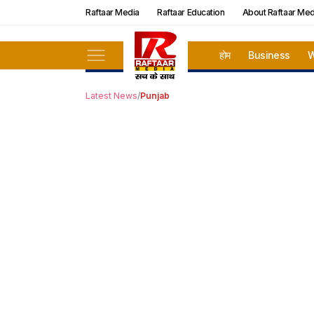
Raftaar Media
Raftaar Education
About Raftaar Med
होम
Business
W
Latest News
/
Punjab