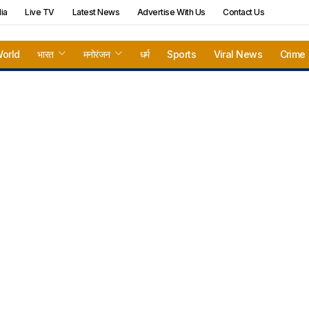
ia
Live TV
Latest News
Advertise With Us
Contact Us
orld
भारत
मनोरंजन
धर्म
Sports
Viral News
Crime