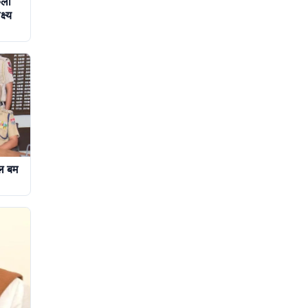
ूली
ष्य
ोल बम