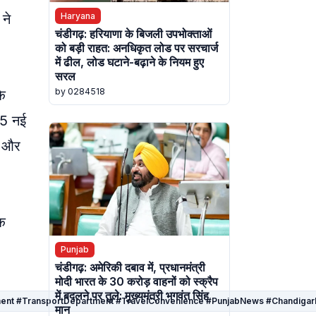
Haryana
ने
चंडीगढ़: हरियाणा के बिजली उपभोक्ताओं
को बड़ी राहत: अनधिकृत लोड पर सरचार्ज
में ढील, लोड घटाने-बढ़ाने के नियम हुए
सरल
by 0284518
के
45 नई
च और
शक
Punjab
चंडीगढ़: अमेरिकी दबाव में, प्रधानमंत्री
मोदी भारत के 30 करोड़ वाहनों को स्क्रैप
में बदलने पर तुले: मुख्यमंत्री भगवंत सिंह
overnment #TransportDepartment #TravelConvenience #PunjabNews #Chandig
मान