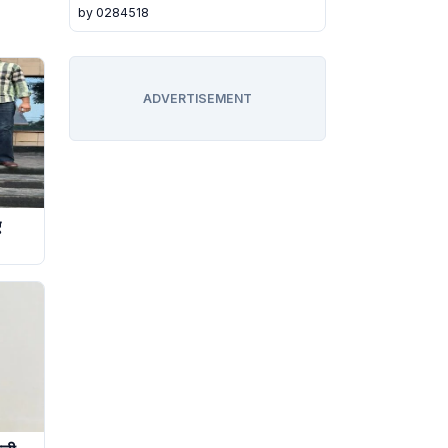
by 0284518
ADVERTISEMENT
ए