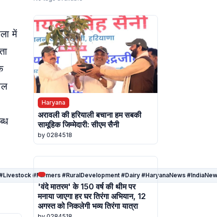
ा में
ता
क
वल
Haryana
अरावली की हरियाली बचाना हम सबकी
ब्ध
सामूहिक जिम्मेदारी: सीएम सैनी
by 0284518
 #Livestock #Farmers #RuralDevelopment #Dairy #HaryanaNews #IndiaNe
'वंदे मातरम' के 150 वर्ष की थीम पर
मनाया जाएगा हर घर तिरंगा अभियान, 12
अगस्त को निकलेगी भव्य तिरंगा यात्रा
by 0284518