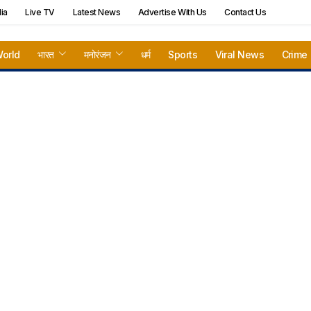
ia
Live TV
Latest News
Advertise With Us
Contact Us
orld
भारत
मनोरंजन
धर्म
Sports
Viral News
Crime