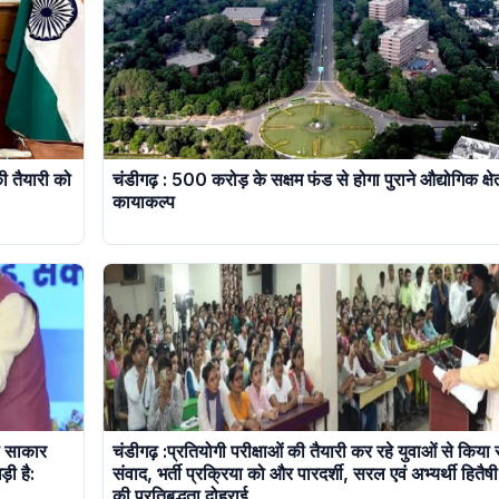
ी तैयारी को
चंडीगढ़ : 500 करोड़ के सक्षम फंड से होगा पुराने औद्योगिक क्षेत
कायाकल्प
ो साकार
चंडीगढ़ :प्रतियोगी परीक्षाओं की तैयारी कर रहे युवाओं से किया
ी है:
संवाद, भर्ती प्रक्रिया को और पारदर्शी, सरल एवं अभ्यर्थी हितैषी
की प्रतिबद्धता दोहराई