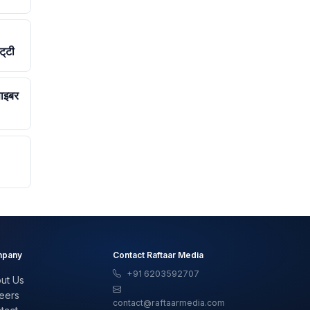
्‌टी
ाइबर
pany
Contact Raftaar Media
+91 6203592707
ut Us
eers
contact@raftaarmedia.com