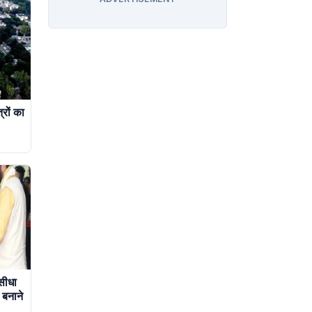
्रों का
 सीधा
 बनाने