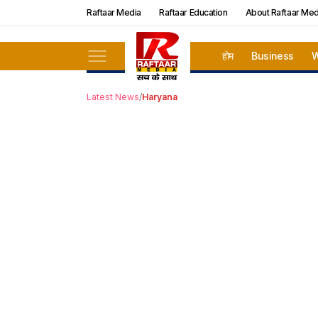
Raftaar Media
Raftaar Education
About Raftaar Med
होम
Business
W
Latest News
/
Haryana