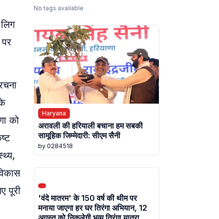
No tags available
ट लिग
 पर
ंरचना
के
Haryana
ाणा को
अरावली की हरियाली बचाना हम सबकी
सामूहिक जिम्मेदारी: सीएम सैनी
ष्ट
by 0284518
्थ्य,
 विकास
ए पूरी
'वंदे मातरम' के 150 वर्ष की थीम पर
मनाया जाएगा हर घर तिरंगा अभियान, 12
अगस्त को निकलेगी भव्य तिरंगा यात्रा