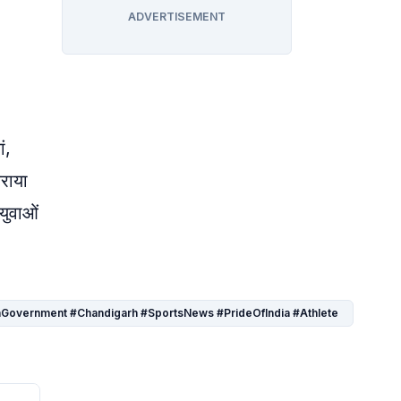
ADVERTISEMENT
ं,
कराया
युवाओं
aryanaGovernment #Chandigarh #SportsNews #PrideOfIndia #Athlete