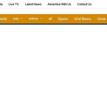
ia
Live TV
Latest News
Advertise With Us
Contact Us
orld
भारत
मनोरंजन
धर्म
Sports
Viral News
Crime