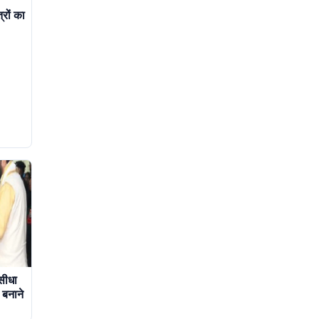
्रों का
 सीधा
 बनाने