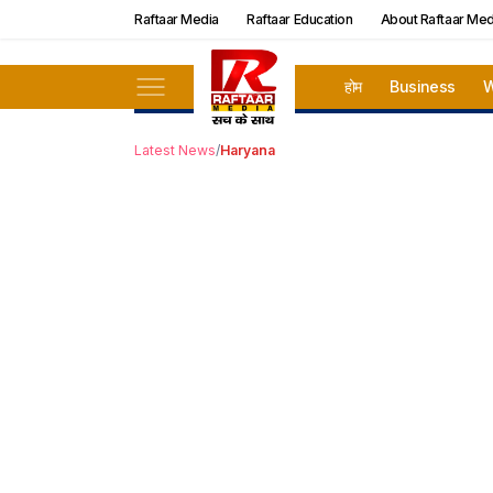
Raftaar Media
Raftaar Education
About Raftaar Med
होम
Business
W
Latest News
/
Haryana