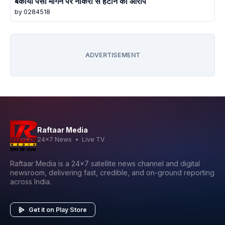
बकाया पैसा मांगने पर नौकरी से हटाने का आरोप
by 0284518
ADVERTISEMENT
Raftaar Media
24x7 News • Live TV
Raftaar Media is a 24x7 satellite news channel and digital
newsroom, delivering fast, credible, and on-ground reporting
across India.
Get it on Play Store