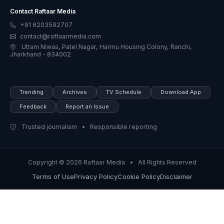
Contact Raftaar Media
+91 6203592707
contact@raftaarmedia.com
Uttam Niwas, Patel Nagar, Harmu Housing Colony, Ranchi,
Jharkhand - 834002
Trending
Archives
TV Schedule
Download App
Feedback
Report an Issue
Trusted journalism • Responsible reporting
Copyright © 2026 Raftaar Media • All Rights Reserved
Terms of Use
Privacy Policy
Cookie Policy
Disclaimer