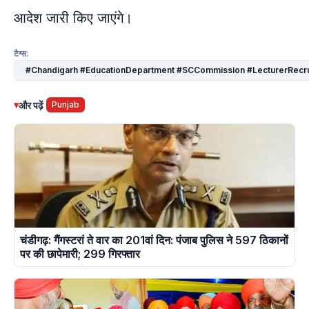
आदेश जारी किए जाएंगे।
टैग्स:
#Chandigarh #EducationDepartment #SCCommission #LecturerRecr
▾
और पढ़ें
Punjab
चंडीगढ़: गैंगस्टरां ते वार का 201वां दिन: पंजाब पुलिस ने 597 ठिकानों
पर की छापेमारी; 299 गिरफ्तार