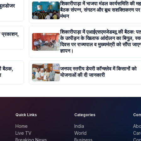
शिकारीपाड़ा में भाजपा मंडल कार्यसमिति की महत्
 बुलडोजर
बैठक संपन्न, संगठन और बूथ सशक्तिकरण पर
मंथन
शिकारीपाड़ा में एआईएसएमजेडब्लू की बैठक: पत्
ा प्रकाशन,
के उत्पीड़न के खिलाफ आंदोलन का बिगुल, स्वत
दिवस पर राज्यपाल व मुख्यमंत्री को सौंपा जाएग
ज्ञापन।
की बैठक,
जनपद स्तरीय डेयरी कॉन्क्लेव में किसानों को
श
योजनाओं की दी जानकारी
Quick Links
Categories
Com
Home
India
Abo
Live TV
World
Car
Breaking News
Business
Con