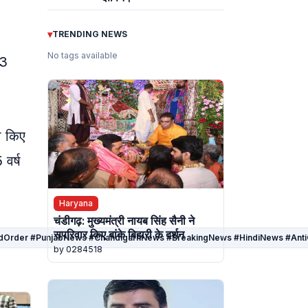
▾
TRENDING NEWS
No tags available
13
वी किए
 वर्ष
Haryana
चंडीगढ़: मुख्यमंत्री नायब सिंह सैनी ने
सपरिवार किए बांके बिहारी के दर्शन
wAndOrder #PunjabNews #ChandigarhNews #BreakingNews #HindiNews #Anti
by 0284518