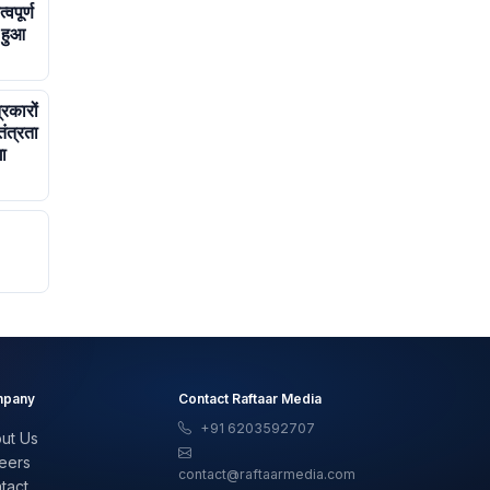
वपूर्ण
 हुआ
रकारों
ंत्रता
ा
pany
Contact Raftaar Media
+91 6203592707
ut Us
eers
contact@raftaarmedia.com
tact