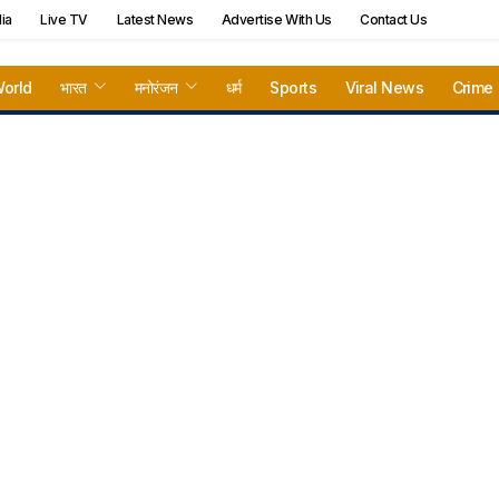
ia
Live TV
Latest News
Advertise With Us
Contact Us
orld
भारत
मनोरंजन
धर्म
Sports
Viral News
Crime