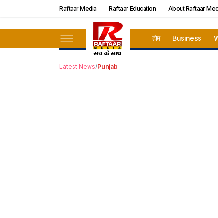
Raftaar Media
Raftaar Education
About Raftaar Med
होम
Business
W
Latest News
/
Punjab