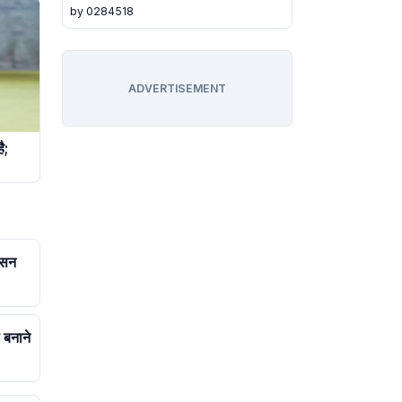
by 0284518
ADVERTISEMENT
ै;
ासन
 बनाने