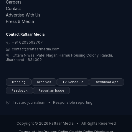
Careers
Contact
Advertise With Us
Press & Media
Contact Raftaar Media
+91 6203592707
contact@raftaarmedia.com
Uttam Niwas, Patel Nagar, Harmu Housing Colony, Ranchi,
Jharkhand - 834002
Trending
Archives
TV Schedule
Download App
Feedback
Report an Issue
Trusted journalism • Responsible reporting
Copyright © 2026 Raftaar Media • All Rights Reserved
Terms of Use
Privacy Policy
Cookie Policy
Disclaimer