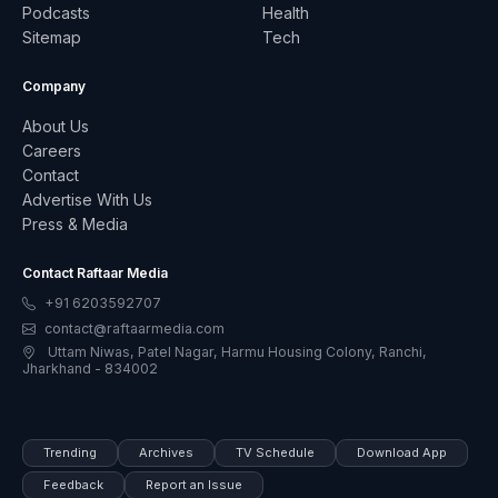
Podcasts
Health
Sitemap
Tech
Company
About Us
Careers
Contact
Advertise With Us
Press & Media
Contact Raftaar Media
+91 6203592707
contact@raftaarmedia.com
Uttam Niwas, Patel Nagar, Harmu Housing Colony, Ranchi,
Jharkhand - 834002
Trending
Archives
TV Schedule
Download App
Feedback
Report an Issue