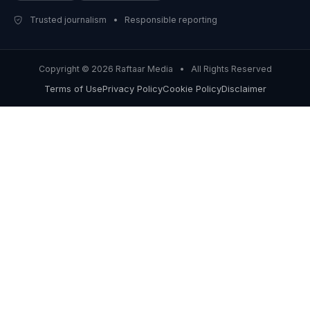
Trusted journalism • Responsible reporting
Copyright © 2026 Raftaar Media • All Rights Reserved
Terms of Use
Privacy Policy
Cookie Policy
Disclaimer