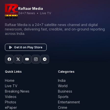
Raftaar Media
24x7 News • Live TV
Raftaar Media is a 24x7 satellite news channel and digital
newsroom, delivering fast, credible, and on-ground reporting
across India.
Get it on Play Store
Quick Links
Categories
Home
India
Live TV
World
Breaking News
Business
Videos
Sports
Photos
Entertainment
ePaper
Crime