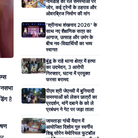
नीमडीह की रेल समस्याओं पर
जोर, कई ट्रेनों के ठहराव और
ओवरब्रिज निर्माण की मांग
'श्रीनाथ शंखनाद 2026' के
साथ नए शैक्षणिक सत्र का
आगाज, उत्साह और उमंग के
बीच नव-विद्यार्थियों का भव्य
स्वागत
बुंडू के राहे थाना क्षेत्र में हत्या
का उदभेदन, 3 आरोपी
गिरफ्तार, घटना में प्रयुक्त
म्स
फरसा बरामद
धानसभा
पीएम श्री जेएनवी में बुनियादी
समस्याओं को लेकर छात्रों का
डिंग
है
प्रदर्शन, मांगें दबाने के को ले
प्रबंधन ने गेट पर जड़ा ताला
जामताड़ा गांधी मैदान में
ाषण
आयोजित दिशोम गुरु स्वर्गीय
शिबू सोरेन मेमोरियल फुटबॉल
यह