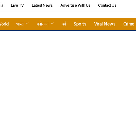
ia
Live TV
Latest News
Advertise With Us
Contact Us
orld
भारत
मनोरंजन
धर्म
Sports
Viral News
Crime