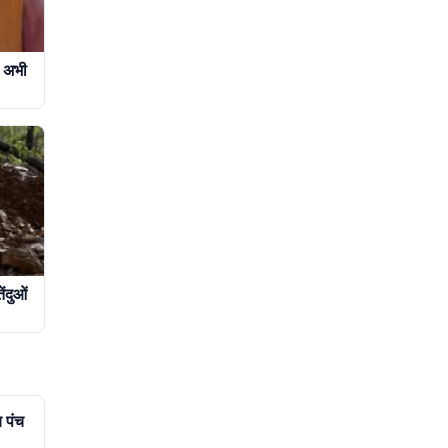
ा अभी
ंदुओं
य पंच