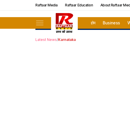
Raftaar Media
Raftaar Education
About Raftaar Med
होम
Business
W
Latest News
/
Karnataka