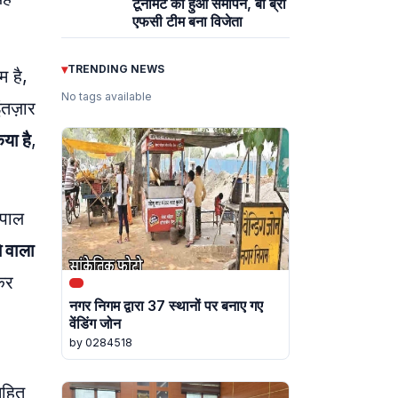
टूर्नामेंट का हुआ समापन, बी ब्रो
एफसी टीम बना विजेता
▾
TRENDING NEWS
म है,
No tags available
तज़ार
या है
,
यपाल
े वाला
कर
नगर निगम द्वारा 37 स्थानों पर बनाए गए
वेंडिंग जोन
by 0284518
सहित