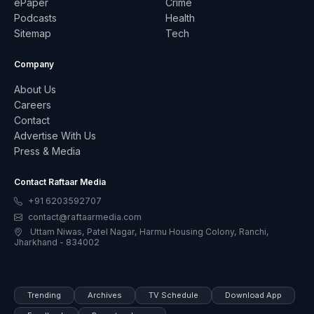
ePaper
Crime
Podcasts
Health
Sitemap
Tech
Company
About Us
Careers
Contact
Advertise With Us
Press & Media
Contact Raftaar Media
+91 6203592707
contact@raftaarmedia.com
Uttam Niwas, Patel Nagar, Harmu Housing Colony, Ranchi,
Jharkhand - 834002
Trending
Archives
TV Schedule
Download App