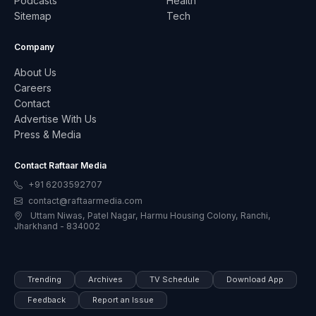
Podcasts
Health
Sitemap
Tech
Company
About Us
Careers
Contact
Advertise With Us
Press & Media
Contact Raftaar Media
+91 6203592707
contact@raftaarmedia.com
Uttam Niwas, Patel Nagar, Harmu Housing Colony, Ranchi,
Jharkhand - 834002
Trending
Archives
TV Schedule
Download App
Feedback
Report an Issue