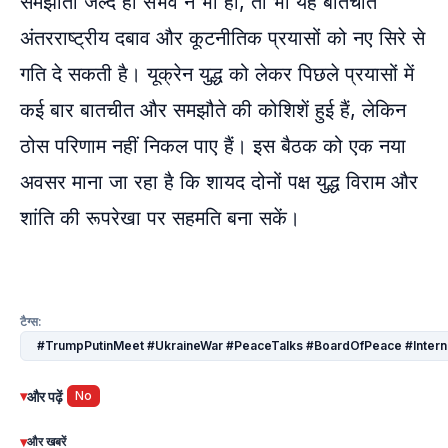
समझौता जल्द ही संभव न भी हो, तो भी यह बातचीत
अंतरराष्ट्रीय दबाव और कूटनीतिक प्रयासों को नए सिरे से
गति दे सकती है। यूक्रेन युद्ध को लेकर पिछले प्रयासों में
कई बार बातचीत और समझौते की कोशिशें हुई हैं, लेकिन
ठोस परिणाम नहीं निकल पाए हैं। इस बैठक को एक नया
अवसर माना जा रहा है कि शायद दोनों पक्ष युद्ध विराम और
शांति की रूपरेखा पर सहमति बना सकें।
टैग्स:
#TrumpPutinMeet #UkraineWar #PeaceTalks #BoardOfPeace #Intern
▾
और पढ़ें
No
▾
और खबरें