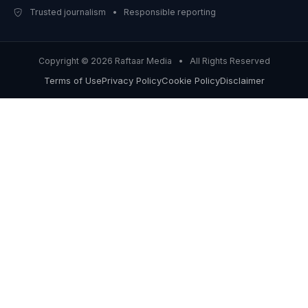
Trusted journalism • Responsible reporting
Copyright © 2026 Raftaar Media • All Rights Reserved
Terms of Use
Privacy Policy
Cookie Policy
Disclaimer