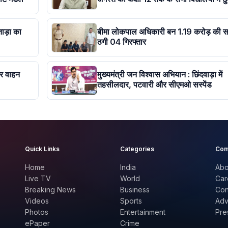
ताड़ा का
बीमा लोकपाल अधिकारी बन 1.19 करोड़ की स
ठगी 04 गिरफ्तार
कर वाहन
मुख्यमंत्री जन विश्वास अभियान : छिंदवाड़ा में
तहसीलदार, पटवारी और सीएमओ सस्पेंड
Quick Links
Categories
Com
Home
India
Abo
Live TV
World
Car
Breaking News
Business
Con
Videos
Sports
Adv
Photos
Entertainment
Pre
ePaper
Crime