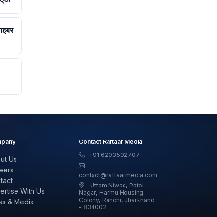
ाइबर
pany
Contact Raftaar Media
+91 6203592707
ut Us
eers
contact@raftaarmedia.com
tact
Uttam Niwas, Patel
ertise With Us
Nagar, Harmu Housing
Colony, Ranchi, Jharkhand
ss & Media
- 834002