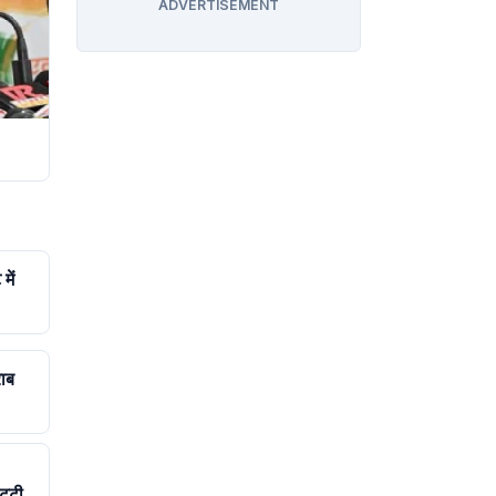
ADVERTISEMENT
में
ाब
्‌टी