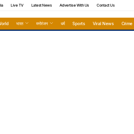
ia
Live TV
Latest News
Advertise With Us
Contact Us
orld
भारत
मनोरंजन
धर्म
Sports
Viral News
Crime