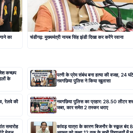
गाने का
चंडीगढ़: मुख्यमंत्री नायब सिंह झंडी दिखा कर करेंगे रवाना
ाजेश कच्छप
पत्नी के प्रेम संबंध बना हत्या की वजह, 24 घंटे 
दलों के
नवगछिया पुलिस ने किया खुलासा
व, रेलवे की
नवगछिया पुलिस का प्रहार: 28.50 लीटर शर
जब्त, कार समेत 2 तस्कर धराए
षांत समारोह
कांवड़ यात्रा के कारण बिजनौर के स्कूल बंद 8
ांटे मेडल
अगस्त को कक्षा 12 तक के सभी विद्यालयों में छुट