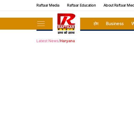
Raftaar Media
Raftaar Education
About Raftaar Med
होम
Business
W
Latest News
/
Haryana