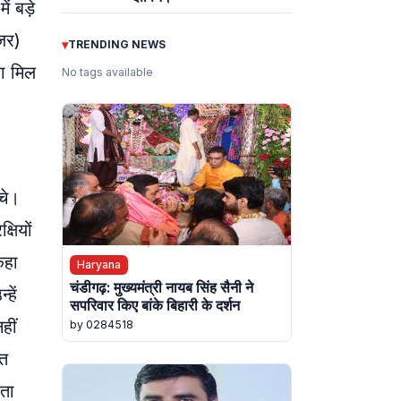
ं बड़े
ंजर)
▾
TRENDING NEWS
रा मिल
No tags available
चे।
षियों
कहा
Haryana
चंडीगढ़: मुख्यमंत्री नायब सिंह सैनी ने
हें
सपरिवार किए बांके बिहारी के दर्शन
हीं
by 0284518
ित
िता