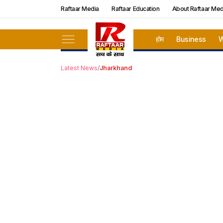
Raftaar Media
Raftaar Education
About Raftaar Med
होम
Business
W
Latest News
/
Jharkhand