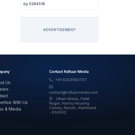
by 0284518
ADVERTISEMENT
pany
Contact Raftaar Media
+91 6203592707
ut Us
eers
contact@raftaarmedia.com
tact
Uttam Niwas, Patel
ertise With Us
Nagar, Harmu Housing
Colony, Ranchi, Jharkhand
ss & Media
- 834002