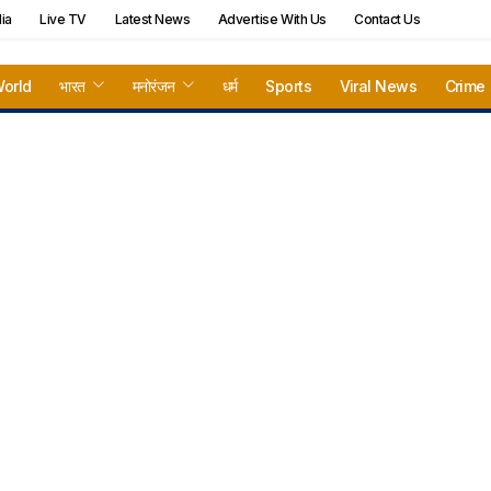
ia
Live TV
Latest News
Advertise With Us
Contact Us
orld
भारत
मनोरंजन
धर्म
Sports
Viral News
Crime