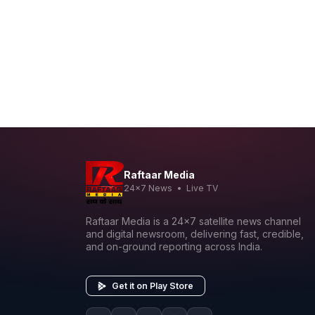
Raftaar Media
24x7 News • Live TV
Raftaar Media is a 24x7 satellite news channel
and digital newsroom, delivering fast, credible,
and on-ground reporting across India.
Get it on Play Store