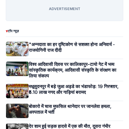
ADVERTISEMENT
▾
टॉप न्यूज़
"अन्नदाता का हर दृष्टिकोण से सशक्त होना अनिवार्य -
राजयोगिनी राज दीदी
विश्व आदिवासी दिवस पर कालिकापुर–टायो गेट में भव्य
सांस्कृतिक कार्यक्रम, आदिवासी संस्कृति के संरक्षण का
लिया संकल्प
मधूसुदनपुर में बड़े जुआ अड्डे का भंडाफोड़: 19 गिरफ्तार,
₹5.10 लाख नगद और गाड़ियां बरामद
बोकारो में चास मुफसिल थानेदार पर जानलेवा हमला,
अस्पताल में भर्ती
देर शाम हुई सड़क हादसे में एक की मौत, दूसरा गंभीर