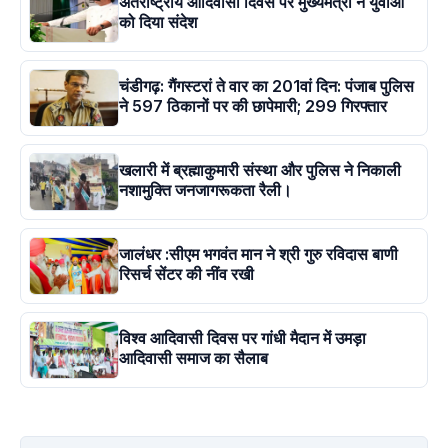
अंतराष्ट्रीय आदिवासी दिवस पर मुख्यमंत्री ने युवाओं
को दिया संदेश
चंडीगढ़: गैंगस्टरां ते वार का 201वां दिन: पंजाब पुलिस
ने 597 ठिकानों पर की छापेमारी; 299 गिरफ्तार
खलारी में ब्रह्माकुमारी संस्था और पुलिस ने निकाली
नशामुक्ति जनजागरूकता रैली।
जालंधर :सीएम भगवंत मान ने श्री गुरु रविदास बाणी
रिसर्च सेंटर की नींव रखी
विश्व आदिवासी दिवस पर गांधी मैदान में उमड़ा
आदिवासी समाज का सैलाब