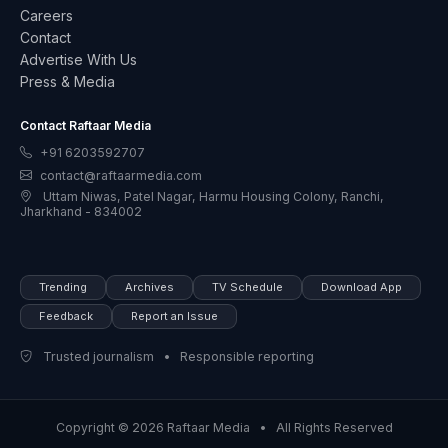
Careers
Contact
Advertise With Us
Press & Media
Contact Raftaar Media
+91 6203592707
contact@raftaarmedia.com
Uttam Niwas, Patel Nagar, Harmu Housing Colony, Ranchi,
Jharkhand - 834002
Trending
Archives
TV Schedule
Download App
Feedback
Report an Issue
Trusted journalism • Responsible reporting
Copyright © 2026 Raftaar Media • All Rights Reserved