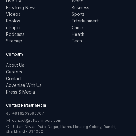
Live TV
World
Breaking News
Business
Videos
Sports
Photos
Entertainment
ePaper
Crime
Podcasts
Health
Sitemap
Tech
Company
About Us
Careers
Contact
Advertise With Us
Press & Media
Contact Raftaar Media
+91 6203592707
contact@raftaarmedia.com
Uttam Niwas, Patel Nagar, Harmu Housing Colony, Ranchi,
Jharkhand - 834002