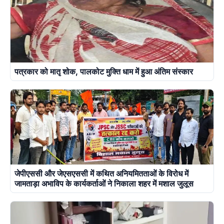
पत्रकार को मातृ शोक, पालकोट मुक्ति धाम में हुआ अंतिम संस्कार
जेपीएससी और जेएसएससी में कथित अनियमितताओं के विरोध में
जामताड़ा अभाविप के कार्यकर्ताओं ने निकाला शहर में मशाल जुलूस