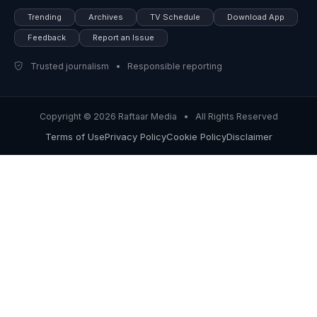
Trending
Archives
TV Schedule
Download App
Feedback
Report an Issue
Trusted journalism • Responsible reporting
Copyright © 2026 Raftaar Media • All Rights Reserved
Terms of Use
Privacy Policy
Cookie Policy
Disclaimer