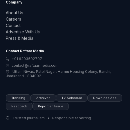
Company
About Us
Careers
Contact
Advertise With Us
Press & Media
Contact Raftaar Media
+91 6203592707
contact@raftaarmedia.com
Uttam Niwas, Patel Nagar, Harmu Housing Colony, Ranchi,
Jharkhand - 834002
Trending
Archives
TV Schedule
Download App
Feedback
Report an Issue
Trusted journalism • Responsible reporting