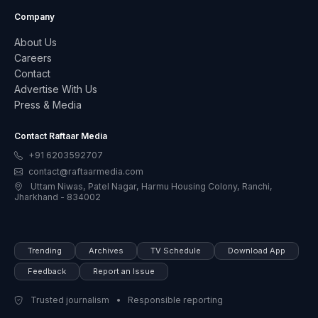
Company
About Us
Careers
Contact
Advertise With Us
Press & Media
Contact Raftaar Media
+91 6203592707
contact@raftaarmedia.com
Uttam Niwas, Patel Nagar, Harmu Housing Colony, Ranchi,
Jharkhand - 834002
Trending
Archives
TV Schedule
Download App
Feedback
Report an Issue
Trusted journalism • Responsible reporting