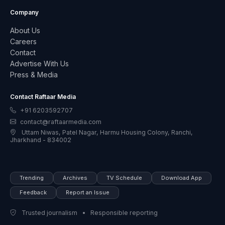
Company
About Us
Careers
Contact
Advertise With Us
Press & Media
Contact Raftaar Media
+91 6203592707
contact@raftaarmedia.com
Uttam Niwas, Patel Nagar, Harmu Housing Colony, Ranchi,
Jharkhand - 834002
Trending
Archives
TV Schedule
Download App
Feedback
Report an Issue
Trusted journalism • Responsible reporting