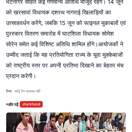
भटनागर सहित कई गणमान्य अतिथि मौजूद रहेंगे। 14 जून
को खरसावां विधायक दशरथ गागराई खिलाड़ियों का
उत्साहवर्धन करेंगे, जबकि 15 जून को फाइनल मुकाबलों एवं
पुरस्कार वितरण समारोह में घाटशिला विधायक सोमेश
सोरेन समेत कई विशिष्ट अतिथि शामिल होंगे।आयोजकों ने
उम्मीद जताई कि यह प्रतियोगिता राज्य के युवा मुक्केबाजों
को राष्ट्रीय स्तर पर अपनी प्रतिभा दिखाने का बेहतर मंच
प्रदान करेगी।
टैग्स:
कोई टैग उपलब्ध नहीं
▾
और पढ़ें
Jharkhand