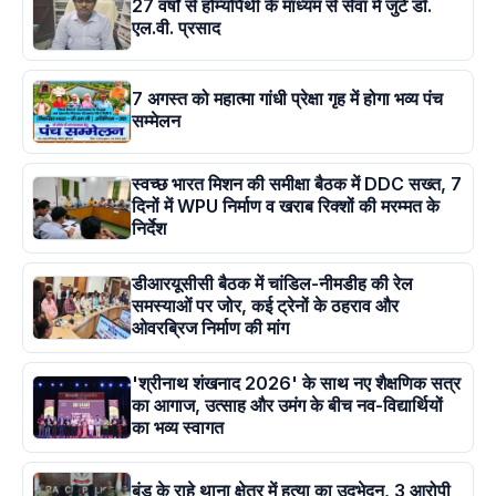
27 वर्षों से होम्योपैथी के माध्यम से सेवा में जुटे डॉ.
एल.वी. प्रसाद
7 अगस्त को महात्मा गांधी प्रेक्षा गृह में होगा भव्य पंच
सम्मेलन
स्वच्छ भारत मिशन की समीक्षा बैठक में DDC सख्त, 7
दिनों में WPU निर्माण व खराब रिक्शों की मरम्मत के
निर्देश
डीआरयूसीसी बैठक में चांडिल-नीमडीह की रेल
समस्याओं पर जोर, कई ट्रेनों के ठहराव और
ओवरब्रिज निर्माण की मांग
'श्रीनाथ शंखनाद 2026' के साथ नए शैक्षणिक सत्र
का आगाज, उत्साह और उमंग के बीच नव-विद्यार्थियों
का भव्य स्वागत
बुंडू के राहे थाना क्षेत्र में हत्या का उदभेदन, 3 आरोपी