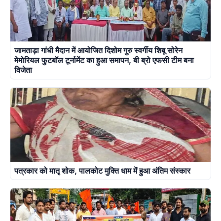
जामताड़ा गांधी मैदान में आयोजित दिशोम गुरु स्वर्गीय शिबू सोरेन
मेमोरियल फुटबॉल टूर्नामेंट का हुआ समापन, बी ब्रो एफसी टीम बना
विजेता
पत्रकार को मातृ शोक, पालकोट मुक्ति धाम में हुआ अंतिम संस्कार