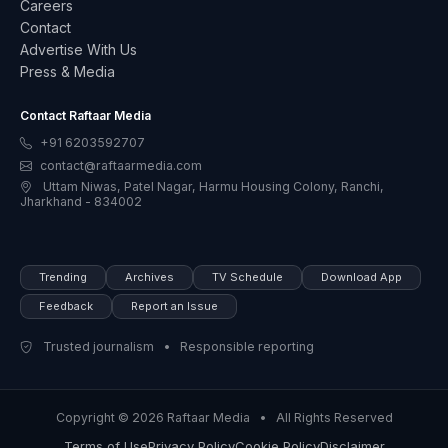
Careers
Contact
Advertise With Us
Press & Media
Contact Raftaar Media
+91 6203592707
contact@raftaarmedia.com
Uttam Niwas, Patel Nagar, Harmu Housing Colony, Ranchi,
Jharkhand - 834002
Trending
Archives
TV Schedule
Download App
Feedback
Report an Issue
Trusted journalism • Responsible reporting
Copyright © 2026 Raftaar Media • All Rights Reserved
Terms of Use
Privacy Policy
Cookie Policy
Disclaimer