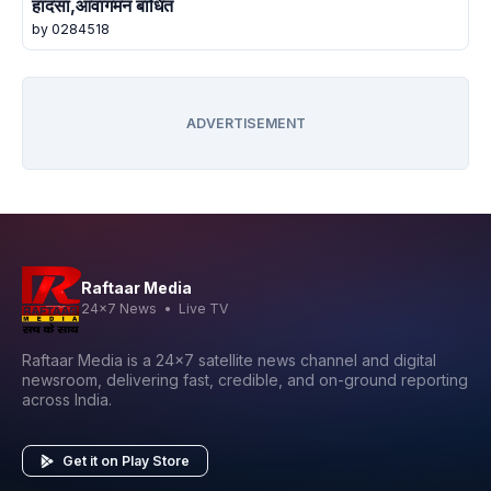
हादसा,आवागमन बाधित
by 0284518
ADVERTISEMENT
Raftaar Media
24x7 News • Live TV
Raftaar Media is a 24x7 satellite news channel and digital
newsroom, delivering fast, credible, and on-ground reporting
across India.
Get it on Play Store