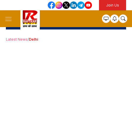
Join Us
Latest News
/
Delhi