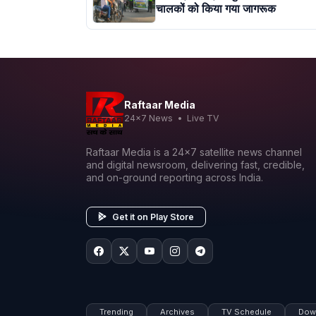
चालकों को किया गया जागरूक
Raftaar Media
24x7 News • Live TV
Raftaar Media is a 24x7 satellite news channel
and digital newsroom, delivering fast, credible,
and on-ground reporting across India.
Get it on Play Store
Trending
Archives
TV Schedule
Dow