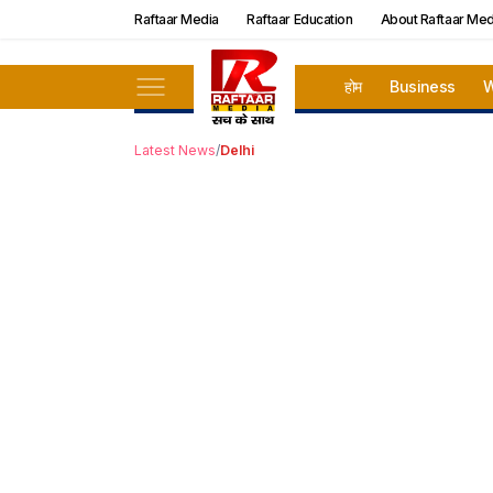
Raftaar Media
Raftaar Education
About Raftaar Med
होम
Business
W
Latest News
/
Delhi