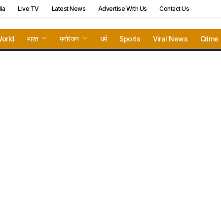
ia
Live TV
Latest News
Advertise With Us
Contact Us
orld
भारत
मनोरंजन
धर्म
Sports
Viral News
Crime