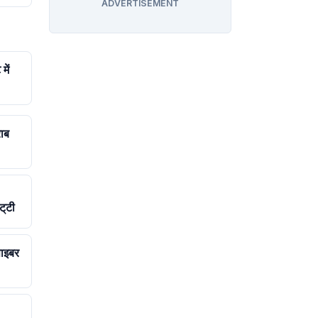
ADVERTISEMENT
में
ाब
्‌टी
ाइबर