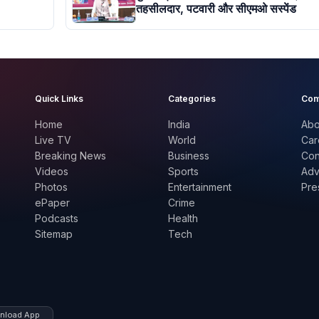
तहसीलदार, पटवारी और सीएमओ सस्पेंड
Quick Links
Categories
Com
Home
India
Abo
Live TV
World
Car
Breaking News
Business
Con
Videos
Sports
Adv
Photos
Entertainment
Pre
ePaper
Crime
Podcasts
Health
Sitemap
Tech
nload App