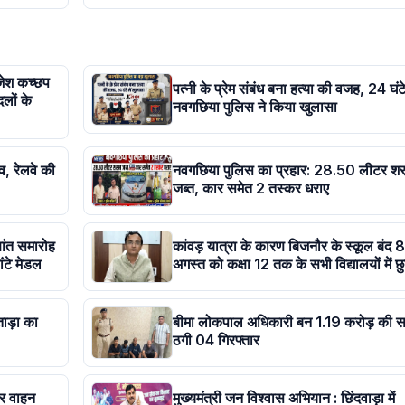
ाजेश कच्छप
पत्नी के प्रेम संबंध बना हत्या की वजह, 24 घंटे 
दलों के
नवगछिया पुलिस ने किया खुलासा
व, रेलवे की
नवगछिया पुलिस का प्रहार: 28.50 लीटर शर
जब्त, कार समेत 2 तस्कर धराए
षांत समारोह
कांवड़ यात्रा के कारण बिजनौर के स्कूल बंद 8
ांटे मेडल
अगस्त को कक्षा 12 तक के सभी विद्यालयों में छुट
ताड़ा का
बीमा लोकपाल अधिकारी बन 1.19 करोड़ की स
ठगी 04 गिरफ्तार
कर वाहन
मुख्यमंत्री जन विश्वास अभियान : छिंदवाड़ा में