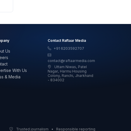
pany
Contact Raftaar Media
+91 6203592707
ut Us
eers
contact@raftaarmedia.com
tact
Uttam Niwas, Patel
ertise With Us
Nagar, Harmu Housing
Colony, Ranchi, Jharkhand
ss & Media
- 834002
Trusted journalism • Responsible reporting