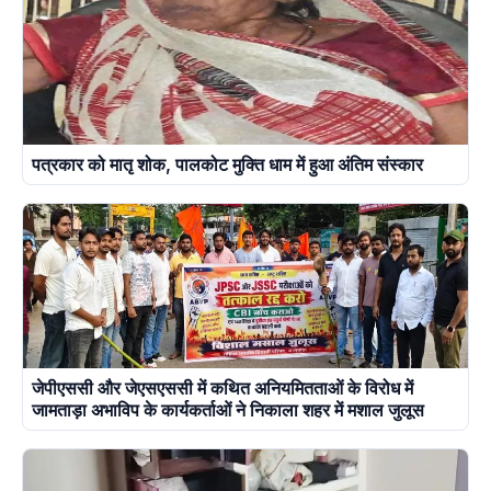
पत्रकार को मातृ शोक, पालकोट मुक्ति धाम में हुआ अंतिम संस्कार
जेपीएससी और जेएसएससी में कथित अनियमितताओं के विरोध में
जामताड़ा अभाविप के कार्यकर्ताओं ने निकाला शहर में मशाल जुलूस