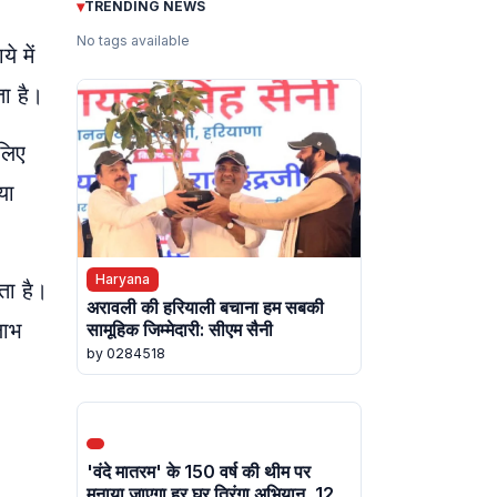
▾
TRENDING NEWS
No tags available
े में
ा है।
 लिए
या
Haryana
ता है।
अरावली की हरियाली बचाना हम सबकी
लाभ
सामूहिक जिम्मेदारी: सीएम सैनी
by 0284518
'वंदे मातरम' के 150 वर्ष की थीम पर
मनाया जाएगा हर घर तिरंगा अभियान, 12