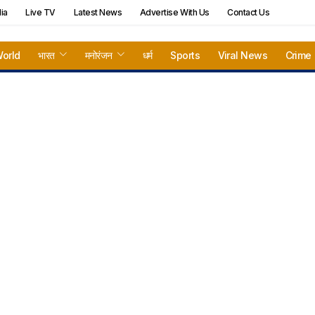
ia
Live TV
Latest News
Advertise With Us
Contact Us
orld
भारत
मनोरंजन
धर्म
Sports
Viral News
Crime