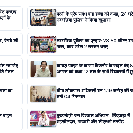
ाजेश कच्छप
पत्नी के प्रेम संबंध बना हत्या की वजह, 24 घंटे 
दलों के
नवगछिया पुलिस ने किया खुलासा
व, रेलवे की
नवगछिया पुलिस का प्रहार: 28.50 लीटर शर
जब्त, कार समेत 2 तस्कर धराए
षांत समारोह
कांवड़ यात्रा के कारण बिजनौर के स्कूल बंद 8
ांटे मेडल
अगस्त को कक्षा 12 तक के सभी विद्यालयों में छुट
ताड़ा का
बीमा लोकपाल अधिकारी बन 1.19 करोड़ की स
ठगी 04 गिरफ्तार
कर वाहन
मुख्यमंत्री जन विश्वास अभियान : छिंदवाड़ा में
तहसीलदार, पटवारी और सीएमओ सस्पेंड