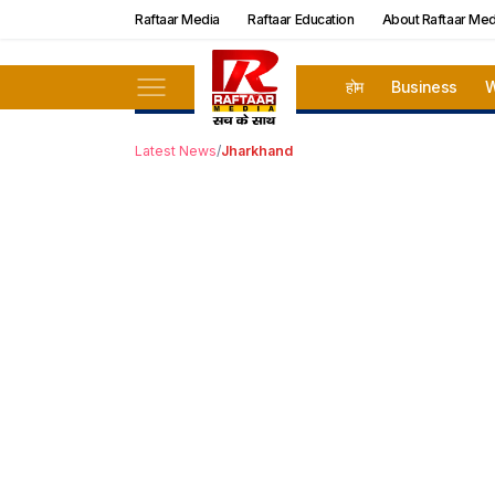
Raftaar Media
Raftaar Education
About Raftaar Med
होम
Business
W
Latest News
/
Jharkhand