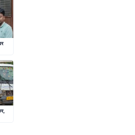
पर
कर,