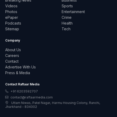
Breaking News
Business
Videos
Sports
Photos
Entertainment
ePaper
Crime
Podcasts
Health
Sitemap
Tech
Company
About Us
Careers
Contact
Advertise With Us
Press & Media
Contact Raftaar Media
+91 6203592707
contact@raftaarmedia.com
Uttam Niwas, Patel Nagar, Harmu Housing Colony, Ranchi,
Jharkhand - 834002