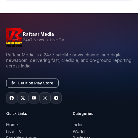
Raftaar Media
24x7 News • Live TV
Raftaar Media is a 24x7 satellite news channel and digital
newsroom, delivering fast, credible, and on-ground reporting
across India.
Get it on Play Store
Quick Links
Categories
Home
India
Live TV
World