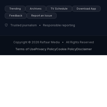
Trending
Archives
TV Schedule
Download App
Feedback
Report an Issue
Trusted journalism • Responsible reporting
Copyright © 2026 Raftaar Media • All Rights Reserved
Terms of Use
Privacy Policy
Cookie Policy
Disclaimer