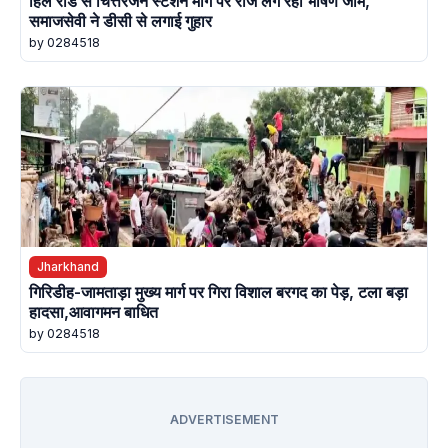
हिल रोड से चित्तरंजन स्टेशन मार्ग पर रोज लग रहा भीषण जाम,
समाजसेवी ने डीसी से लगाई गुहार
by 0284518
Jharkhand
गिरिडीह-जामताड़ा मुख्य मार्ग पर गिरा विशाल बरगद का पेड़, टला बड़ा
हादसा,आवागमन बाधित
by 0284518
ADVERTISEMENT