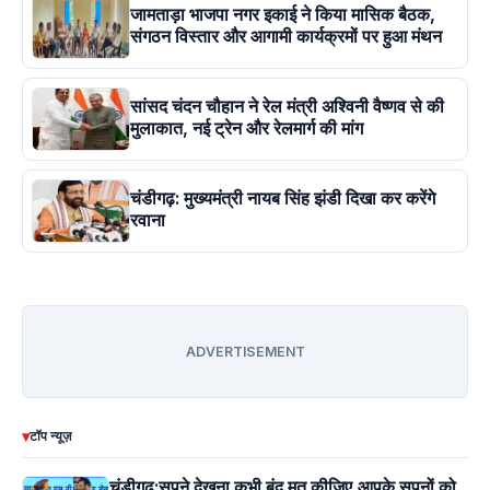
जामताड़ा भाजपा नगर इकाई ने किया मासिक बैठक,
संगठन विस्तार और आगामी कार्यक्रमों पर हुआ मंथन
सांसद चंदन चौहान ने रेल मंत्री अश्विनी वैष्णव से की
मुलाकात, नई ट्रेन और रेलमार्ग की मांग
चंडीगढ़: मुख्यमंत्री नायब सिंह झंडी दिखा कर करेंगे
रवाना
ADVERTISEMENT
▾
टॉप न्यूज़
चंडीगढ़:सपने देखना कभी बंद मत कीजिए,आपके सपनों को