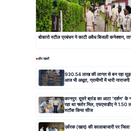
बोकारो स्टील प्रबंधन ने काटी अवैध बिजली कनेक्शन, ता
▾
और खबरें
930.54 लाख की लागत से बन रहा घुड़
आज भी अधूरा, ग्रामीणों में भारी नाराजगी
कानपुर: दूसरे ब्रांड का आटा 'दर्शन' के 
रहा था फ्लोर मिल, एफएसडीए ने 1.50 
स्टॉक किया सीज
उर्वरक (खाद) की कालाबाजारी पर जिला