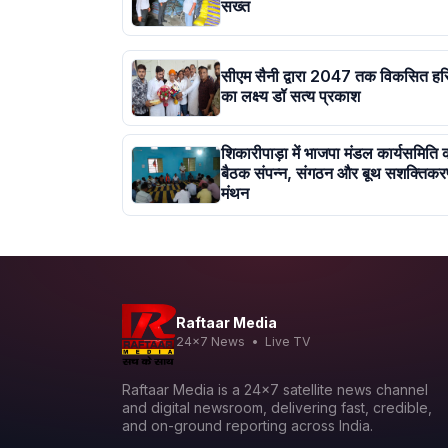
सख्त
सीएम सैनी द्वारा 2047 तक विकसित हरि
का लक्ष्य डॉ सत्य प्रकाश
शिकारीपाड़ा में भाजपा मंडल कार्यसमिति की
बैठक संपन्न, संगठन और बूथ सशक्तिकर
मंथन
Raftaar Media
24x7 News • Live TV
Raftaar Media is a 24x7 satellite news channel
and digital newsroom, delivering fast, credible,
and on-ground reporting across India.