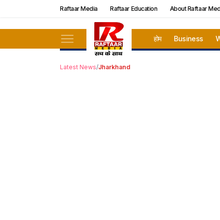
Raftaar Media
Raftaar Education
About Raftaar Med
होम
Business
W
Latest News
/
Jharkhand