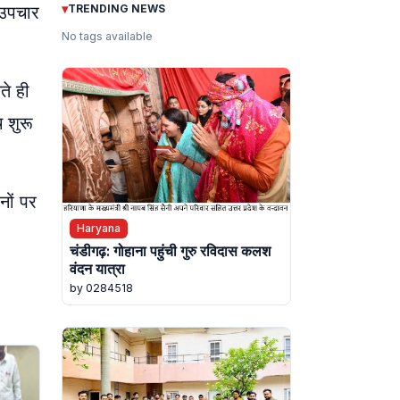
▾
 उपचार
TRENDING NEWS
No tags available
ते ही
 शुरू
नों पर
Haryana
चंडीगढ़: गोहाना पहुंची गुरु रविदास कलश
वंदन यात्रा
by 0284518