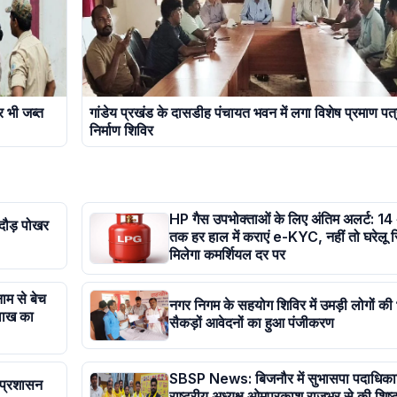
र भी जब्त
गांडेय प्रखंड के दासडीह पंचायत भवन में लगा विशेष प्रमाण पत्
निर्माण शिविर
HP गैस उपभोक्ताओं के लिए अंतिम अलर्ट: 14
दौड़ पोखर
तक हर हाल में कराएं e-KYC, नहीं तो घरेलू स
मिलेगा कमर्शियल दर पर
नाम से बेच
नगर निगम के सहयोग शिविर में उमड़ी लोगों की 
लाख का
सैकड़ों आवेदनों का हुआ पंजीकरण
SBSP News: बिजनौर में सुभासपा पदाधिकारि
 प्रशासन
राष्ट्रीय अध्यक्ष ओमप्रकाश राजभर से की शिष्