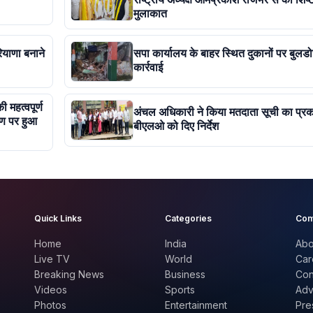
मुलाकात
याणा बनाने
सपा कार्यालय के बाहर स्थित दुकानों पर बुलड
कार्रवाई
 महत्वपूर्ण
अंचल अधिकारी ने किया मतदाता सूची का प्र
ण पर हुआ
बीएलओ को दिए निर्देश
Quick Links
Categories
Com
Home
India
Abo
Live TV
World
Car
Breaking News
Business
Con
Videos
Sports
Adv
Photos
Entertainment
Pre