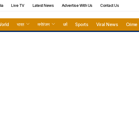
ia
Live TV
Latest News
Advertise With Us
Contact Us
orld
भारत
मनोरंजन
धर्म
Sports
Viral News
Crime