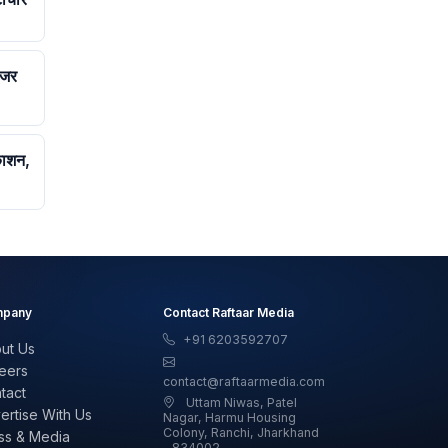
ोजर
काशन,
pany
Contact Raftaar Media
+91 6203592707
ut Us
eers
contact@raftaarmedia.com
tact
Uttam Niwas, Patel
ertise With Us
Nagar, Harmu Housing
Colony, Ranchi, Jharkhand
ss & Media
- 834002