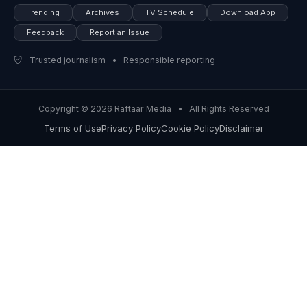
Trending
Archives
TV Schedule
Download App
Feedback
Report an Issue
Trusted journalism • Responsible reporting
Copyright © 2026 Raftaar Media • All Rights Reserved
Terms of Use
Privacy Policy
Cookie Policy
Disclaimer