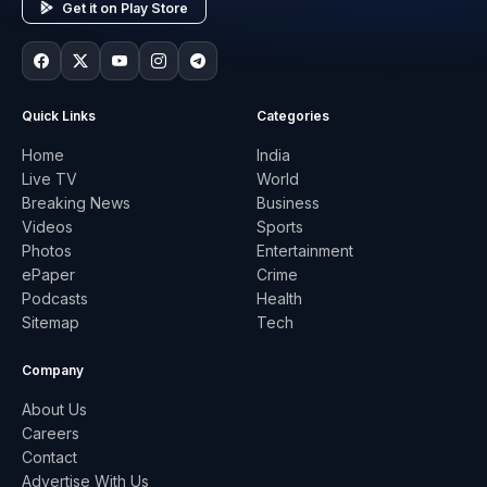
Get it on Play Store
Quick Links
Categories
Home
India
Live TV
World
Breaking News
Business
Videos
Sports
Photos
Entertainment
ePaper
Crime
Podcasts
Health
Sitemap
Tech
Company
About Us
Careers
Contact
Advertise With Us