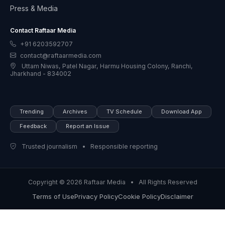
Press & Media
Contact Raftaar Media
+91 6203592707
contact@raftaarmedia.com
Uttam Niwas, Patel Nagar, Harmu Housing Colony, Ranchi,
Jharkhand - 834002
Trending
Archives
TV Schedule
Download App
Feedback
Report an Issue
Trusted journalism • Responsible reporting
Copyright © 2026 Raftaar Media • All Rights Reserved
Terms of Use
Privacy Policy
Cookie Policy
Disclaimer