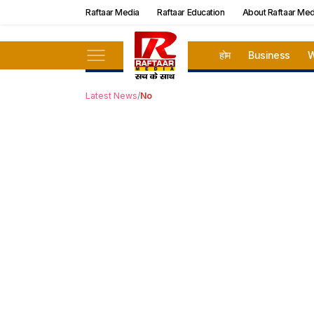
Raftaar Media
Raftaar Education
About Raftaar Med
होम
Business
W
Latest News
/
No