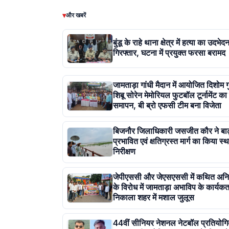
▾
और खबरें
बुंडू के राहे थाना क्षेत्र में हत्या का उदभ
गिरफ्तार, घटना में प्रयुक्त फरसा बरामद
जामताड़ा गांधी मैदान में आयोजित दिशोम गुर
शिबू सोरेन मेमोरियल फुटबॉल टूर्नामेंट का
समापन, बी ब्रो एफसी टीम बना विजेता
बिजनौर जिलाधिकारी जसजीत कौर ने बाढ
प्रभावित एवं क्षतिग्रस्त मार्ग का किया स
निरीक्षण
जेपीएससी और जेएसएससी में कथित अन
के विरोध में जामताड़ा अभाविप के कार्यकर्त
निकाला शहर में मशाल जुलूस
44वीं सीनियर नेशनल नेटबॉल प्रतियोगि