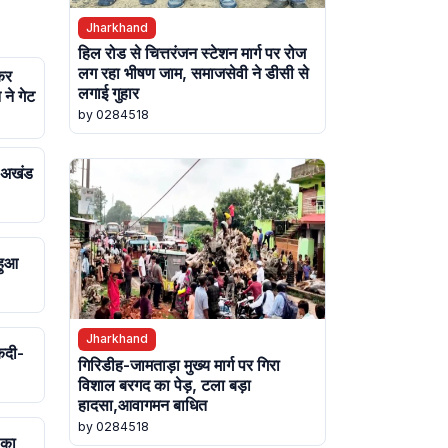
Jharkhand
हिल रोड से चित्तरंजन स्टेशन मार्ग पर रोज
लग रहा भीषण जाम, समाजसेवी ने डीसी से
कर
लगाई गुहार
 ने गेट
by 0284518
ा अखंड
हुआ
Jharkhand
कदी-
गिरिडीह-जामताड़ा मुख्य मार्ग पर गिरा
विशाल बरगद का पेड़, टला बड़ा
हादसा,आवागमन बाधित
by 0284518
 का