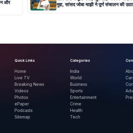
सेन और
मुद्दा, सांसद जोबा माझी ने पूर्ण संचालन की उठा
Quick Links
Categories
Com
Home
India
Abo
Live TV
World
Car
Breaking News
Business
Con
Videos
Sports
Adv
Photos
Entertainment
Pre
ePaper
Crime
Podcasts
Health
Sitemap
Tech