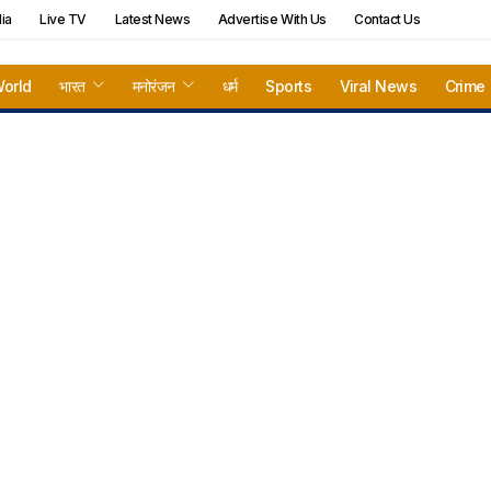
ia
Live TV
Latest News
Advertise With Us
Contact Us
orld
भारत
मनोरंजन
धर्म
Sports
Viral News
Crime