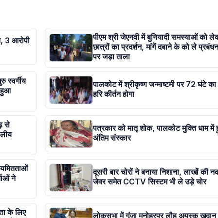
पीएम श्री जेएनवी में बुनियादी समस्याओं को ले
ेदन, 3 आरोपी
छात्रों का प्रदर्शन, मांगें दबाने के को ले प्रबंधन
पर जड़ा ताला
ु स्वर्गीय
पालकोट में श्रीकृष्ण जन्माष्टमी पर 72 घंटे क
 हुआ
हरि कीर्तन होगा
़ से
पत्रकार को मातृ शोक, पालकोट मुक्ति धाम में 
्थलीय
अंतिम संस्कार
ियमितताओं
दूसरी बार चोरों ने बनाया निशाना, लाखों की न
ाओं ने
जेवर समेत CCTV सिस्टम भी ले उड़े चोर
ता के लिए
लोकसभा में गूंजा मनोहरपुर लौह अयस्क खदान