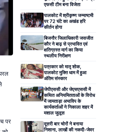
एफसी टीम बना विजेता
पालकोट में श्रीकृष्ण जन्माष्टमी
पर 72 घंटे का अखंड हरि
कीर्तन होगा
बिजनौर जिलाधिकारी जसजीत
कौर ने बाढ़ से प्रभावित एवं
क्षतिग्रस्त मार्ग का किया
स्थलीय निरीक्षण
पत्रकार को मातृ शोक,
पालकोट मुक्ति धाम में हुआ
ायरल
अंतिम संस्कार
े
जेपीएससी और जेएसएससी में
कथित अनियमितताओं के विरोध
में जामताड़ा अभाविप के
कार्यकर्ताओं ने निकाला शहर में
मशाल जुलूस
ंच पर
दूसरी बार चोरों ने बनाया
निशाना, लाखों की नकदी-जेवर