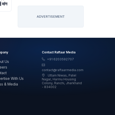
ई मांग
ADVERTISEMENT
pany
Contact Raftaar Media
+91 6203592707
ut Us
eers
contact@raftaarmedia.com
tact
Uttam Niwas, Patel
ertise With Us
Nagar, Harmu Housing
Colony, Ranchi, Jharkhand
ss & Media
- 834002