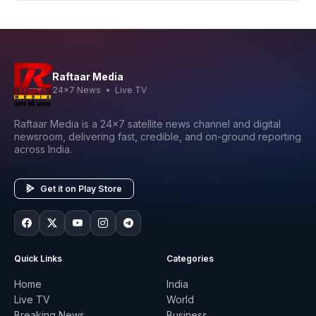
Raftaar Media
24x7 News • Live TV
Raftaar Media is a 24x7 satellite news channel and digital
newsroom, delivering fast, credible, and on-ground reporting
across India.
Get it on Play Store
Quick Links
Categories
Home
India
Live TV
World
Breaking News
Business